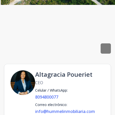
Altagracia Poueriet
CEO
Celular / WhatsApp
:
8094800077
Correo electrónico
:
info@hummelinmobiliaria.com