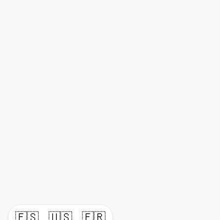
🇪🇸
🇺🇸
🇫🇷