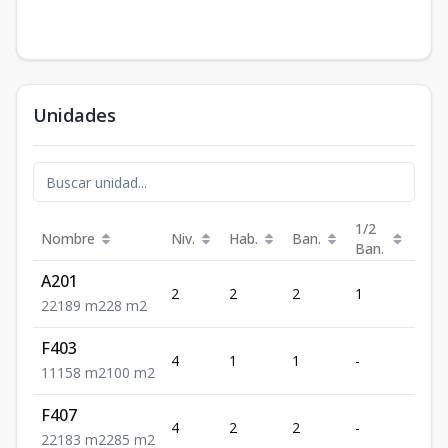
Unidades
1/2
Nombre
Niv.
Hab.
Ban.
Est.
Ban.
A201
2
2
2
1
1
2
2
1
89
m2
28
m2
F403
4
1
1
-
1
1
1
1
58
m2
100
m2
F407
4
2
2
-
1
2
2
1
83
m2
285
m2