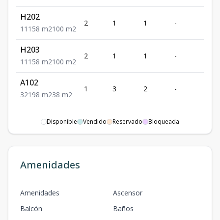
H202
2
1
1
-
1
1
1
1
58
m2
100
m2
H203
2
1
1
-
1
1
1
1
58
m2
100
m2
A102
1
3
2
-
1
3
2
1
98
m2
38
m2
Disponible
Vendido
Reservado
Bloqueada
Amenidades
Amenidades
Ascensor
Balcón
Baños