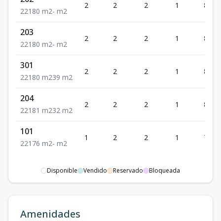
2
2
2
1
80
2
2
1
80
m2
-
m2
203
2
2
2
1
80
2
2
1
80
m2
-
m2
301
2
2
2
1
80
2
2
1
80
m2
39
m2
204
2
2
2
1
81
2
2
1
81
m2
32
m2
101
1
2
2
1
76
2
2
1
76
m2
-
m2
Disponible
Vendido
Reservado
Bloqueada
Amenidades