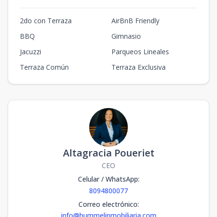
2do con Terraza
AirBnB Friendly
BBQ
Gimnasio
Jacuzzi
Parqueos Lineales
Terraza Común
Terraza Exclusiva
Altagracia Poueriet
CEO
Celular / WhatsApp
:
8094800077
Correo electrónico
:
info@hummelinmobiliaria.com