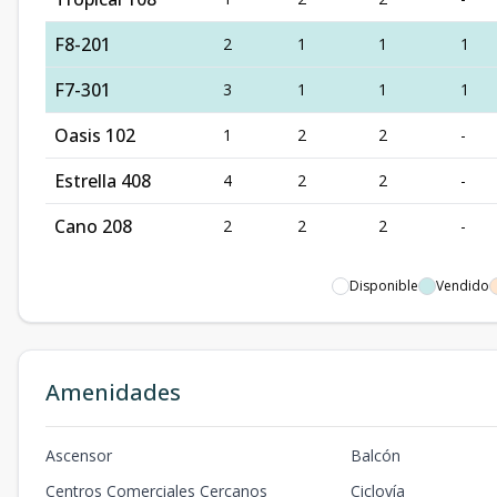
F8-201
2
1
1
1
F7-301
3
1
1
1
Oasis 102
1
2
2
-
Estrella 408
4
2
2
-
Cano 208
2
2
2
-
Disponible
Vendido
Amenidades
Ascensor
Balcón
Centros Comerciales Cercanos
Ciclovía