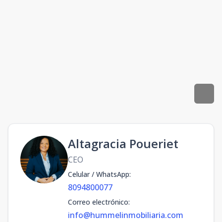
Altagracia Poueriet
CEO
Celular / WhatsApp
:
8094800077
Correo electrónico
:
info@hummelinmobiliaria.com