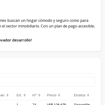
uienes buscan un hogar cómodo y seguro como para
 el sector inmobiliario. Con un plan de pago accesible,
ovador desarrollo!
Ban.
Est.
m²
Precio
Estatus
1
74
US$ 126,670
Disponible